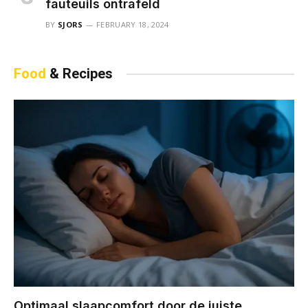
fauteuils ontrafeld
BY
SJORS
FEBRUARY 18, 2024
Food
& Recipes
Optimaal slaapcomfort door de juiste